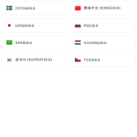
简体中文 (ΚΙΝΈΖΙΚΑ)
简体中文 (ΚΙΝΈΖΙΚΑ)
ΣΟΥΗΔΙΚΆ
ΣΟΥΗΔΙΚΆ
EL
ΜΕΝΟΎ
ΙΑΠΩΝΙΚΆ
ΙΑΠΩΝΙΚΆ
ΡΩΣΙΚΆ
ΡΩΣΙΚΆ
ΑΡΑΒΙΚΆ
ΑΡΑΒΙΚΆ
ΟΛΛΑΝΔΙΚΆ
ΟΛΛΑΝΔΙΚΆ
/
ΑΡΧΙΚΉ
ΜΕΝΟΎ
한국어 (ΚΟΡΕΆΤΙΚΑ)
한국어 (ΚΟΡΕΆΤΙΚΑ)
ΤΣΈΧΙΚΑ
ΤΣΈΧΙΚΑ
Μενού