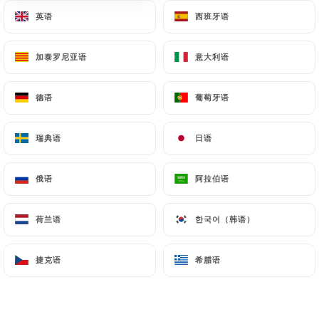
英语
英语
西班牙语
西班牙语
菜单
ZH
加泰罗尼亚语
加泰罗尼亚语
意大利语
意大利语
德语
德语
葡萄牙语
葡萄牙语
/
主页
评价
瑞典语
瑞典语
日语
日语
评价
俄语
俄语
阿拉伯语
阿拉伯语
荷兰语
荷兰语
한국어（韩语）
한국어（韩语）
850 Uniiti 评论
捷克语
捷克语
希腊语
希腊语
4.6 / 5
评论已核实，100% 真实。