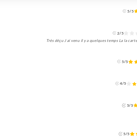
5/5
2/5
Très déçu J ai venu il y a quelques temps La la car
5/5
4/5
5/5
5/5