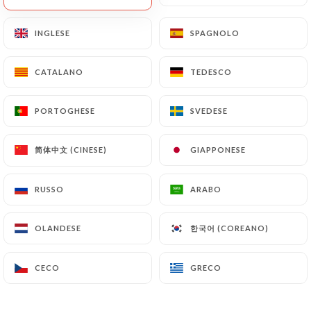
IT
MENU
INGLESE
INGLESE
SPAGNOLO
SPAGNOLO
CATALANO
CATALANO
TEDESCO
TEDESCO
PORTOGHESE
PORTOGHESE
SVEDESE
SVEDESE
/
PAGINA INIZIALE
RECENSIONI
Recensioni
简体中文 (CINESE)
简体中文 (CINESE)
GIAPPONESE
GIAPPONESE
RUSSO
RUSSO
ARABO
ARABO
한국어 (COREANO)
한국어 (COREANO)
OLANDESE
OLANDESE
850 recensioni su Uniiti
4.6 / 5
CECO
CECO
GRECO
GRECO
Recensioni autentiche e verificate al 100%.