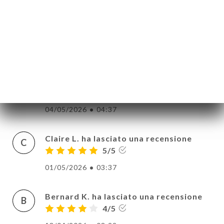
NOTA
Eloi F. ha lasciato una recensione
E
INA
5/5
ERIA
07/05/2026
•
08:35
SIONE
NU
Aidan O. ha lasciato una recensione
A
ATTO
5/5
04/05/2026
•
04:37
Claire L. ha lasciato una recensione
C
5/5
01/05/2026
•
03:37
Bernard K. ha lasciato una recensione
B
4/5