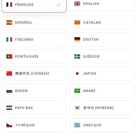
ENGLISH
ENGLISH
FRANÇAIS
FRANÇAIS
ESPAÑOL
ESPAÑOL
CATALAN
CATALAN
ITALIANO
ITALIANO
DEUTSH
DEUTSH
PORTUGUÊS
PORTUGUÊS
SUÉDOIS
SUÉDOIS
简体中文 (CHINESE)
简体中文 (CHINESE)
JAPON
JAPON
RUSSIE
RUSSIE
ARABE
ARABE
한국어 (KOREAN)
한국어 (KOREAN)
PAYS-BAS
PAYS-BAS
TCHÉQUIE
TCHÉQUIE
GRECQUE
GRECQUE