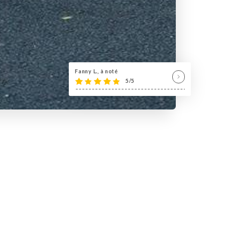
Fanny L., à noté
5/5