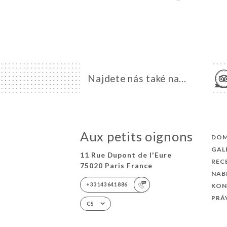
Najdete nás také na...
Aux petits oignons
DO
GAL
11 Rue Dupont de l'Eure
REC
75020 Paris France
NAB
+33143641886
KON
PRÁ
CS