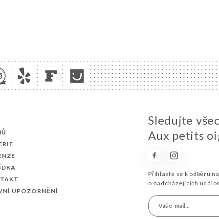
Sledujte vše
MŮ
Aux petits o
ERIE
ENZE
ÍDKA
Přihlaste se k odběru n
TAKT
o nadcházejících událo
VNÍ UPOZORNĚNÍ