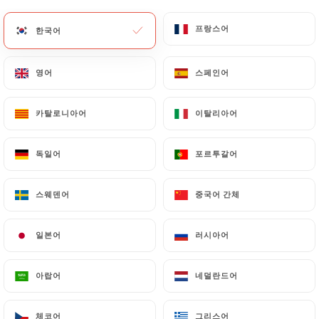
메뉴
KO
프랑스어
프랑스어
한국어
한국어
영어
영어
스페인어
스페인어
카탈로니아어
카탈로니아어
이탈리아어
이탈리아어
/
홈
연락처
연락처
독일어
독일어
포르투갈어
포르투갈어
스웨덴어
스웨덴어
중국어 간체
중국어 간체
일본어
일본어
러시아어
러시아어
아랍어
아랍어
네덜란드어
네덜란드어
Aux petits oignons
체코어
체코어
그리스어
그리스어