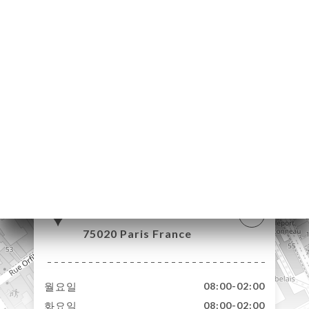
약
기
문
기
러
뷰
뉴
락
11 Rue Dupont de
l'Eure
75020 Paris France
월요일
08:00-02:00
화요일
08:00-02:00